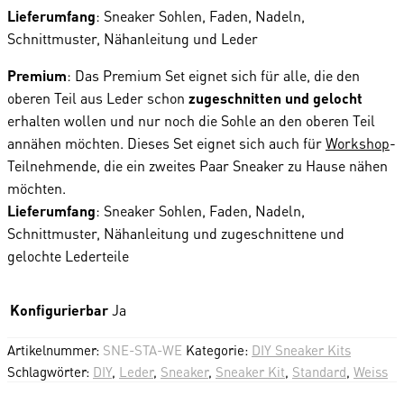
Lieferumfang
: Sneaker Sohlen, Faden, Nadeln,
Schnittmuster, Nähanleitung und Leder
Premium
: Das Premium Set eignet sich für alle, die den
oberen Teil aus Leder schon
zugeschnitten und gelocht
erhalten wollen und nur noch die Sohle an den oberen Teil
annähen möchten. Dieses Set eignet sich auch für
Workshop
-
Teilnehmende, die ein zweites Paar Sneaker zu Hause nähen
möchten.
Lieferumfang
: Sneaker Sohlen, Faden, Nadeln,
Schnittmuster, Nähanleitung und zugeschnittene und
gelochte Lederteile
Konfigurierbar
Ja
Artikelnummer:
SNE-STA-WE
Kategorie:
DIY Sneaker Kits
Schlagwörter:
DIY
,
Leder
,
Sneaker
,
Sneaker Kit
,
Standard
,
Weiss