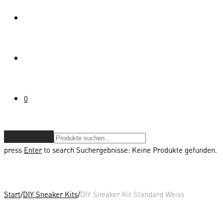
0
Zurücksetzen
press
Enter
to search
Suchergebnisse:
Keine Produkte gefunden.
Start
/
DIY Sneaker Kits
/
DIY Sneaker Kit Standard Weiss