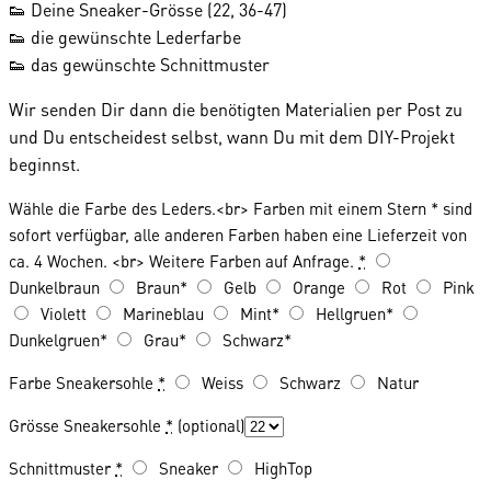
👟 Deine Sneaker-Grösse (22, 36-47)
👟 die gewünschte Lederfarbe
👟 das gewünschte Schnittmuster
Wir senden Dir dann die benötigten Materialien per Post zu
und Du entscheidest selbst, wann Du mit dem DIY-Projekt
beginnst.
Wähle die Farbe des Leders.<br> Farben mit einem Stern * sind
sofort verfügbar, alle anderen Farben haben eine Lieferzeit von
ca. 4 Wochen. <br> Weitere Farben auf Anfrage.
*
Dunkelbraun
Braun*
Gelb
Orange
Rot
Pink
Violett
Marineblau
Mint*
Hellgruen*
Dunkelgruen*
Grau*
Schwarz*
Farbe Sneakersohle
*
Weiss
Schwarz
Natur
Grösse Sneakersohle
*
(optional)
Schnittmuster
*
Sneaker
HighTop