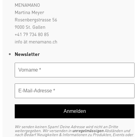
MENAMANO
Martina Meyer
Rosenbergstrasse 56
9000 St. Gallen
+41 79 734 80 85
info ät menamano.ch
Newsletter
Wir senden keinen Spam! Deine Adresse wird nicht an Dritte
weitergegeben. Wir versenden in
unregelmässigen
Abständen und
nach Bedarf Neuigkeiten & Informationen zu Produkten, Events oder