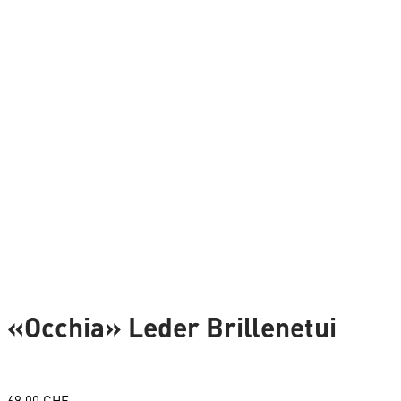
«Occhia» Leder Brillenetui
69.00
CHF