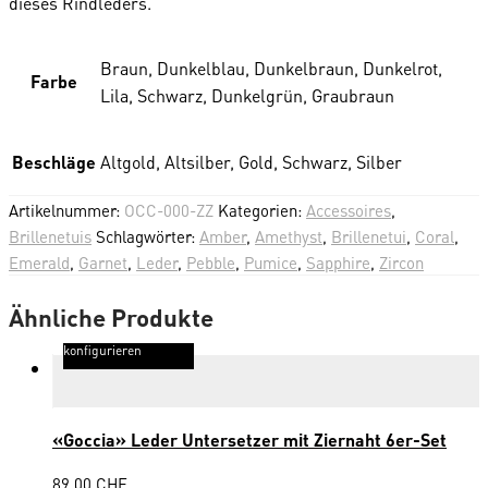
dieses Rindleders.
Braun, Dunkelblau, Dunkelbraun, Dunkelrot,
Farbe
Lila, Schwarz, Dunkelgrün, Graubraun
Beschläge
Altgold, Altsilber, Gold, Schwarz, Silber
Artikelnummer:
OCC-000-ZZ
Kategorien:
Accessoires
,
Brillenetuis
Schlagwörter:
Amber
,
Amethyst
,
Brillenetui
,
Coral
,
Emerald
,
Garnet
,
Leder
,
Pebble
,
Pumice
,
Sapphire
,
Zircon
Ähnliche Produkte
konfigurieren
«Goccia» Leder Untersetzer mit Ziernaht 6er-Set
89.00
CHF