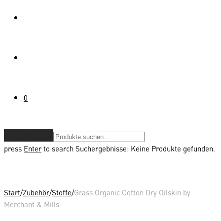
0
Zurücksetzen
press
Enter
to search
Suchergebnisse:
Keine Produkte gefunden.
Start
/
Zubehör
/
Stoffe
/
Grass Organic Cotton Dry Oilskin by
Merchant & Mills