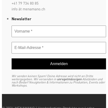
+41 79 734 80 85
info ät menamano.ch
Newsletter
Wir senden keinen Spam! Deine Adresse wird nicht an Dritte
weitergegeben. Wir versenden in
unregelmässigen
Abständen und
nach Bedarf Neuigkeiten & Informationen zu Produkten, Events oder
Workshops.
©
2026
MENAMANO | Handgefertigte Produkte aus Leder