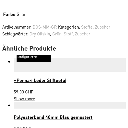
Farbe
Grün
Artikelnummer:
DOS-MM-GR
Kategorien:
Stoffe
,
Zubehör
Schlagwörter:
Dry Oilskin
,
Grün
,
Stoff
,
Zubehör
Ähnliche Produkte
konfigurieren
«Penna» Leder Stifteetui
59.00
CHF
Show more
Polyesterband 40mm Blau gemustert