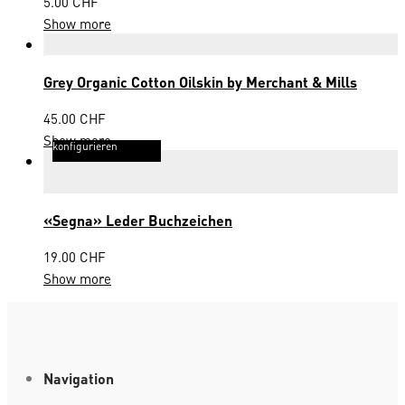
5.00
CHF
Show more
Grey Organic Cotton Oilskin by Merchant & Mills
45.00
CHF
Show more
konfigurieren
«Segna» Leder Buchzeichen
19.00
CHF
Show more
Navigation